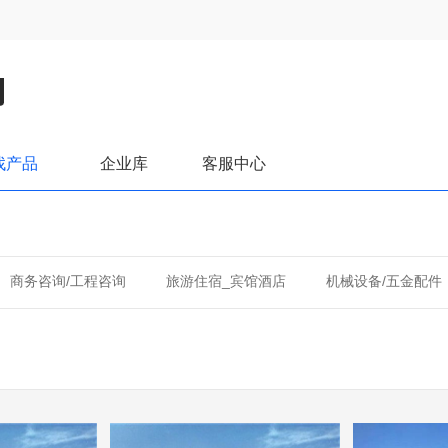
找产品
企业库
客服中心
商务咨询/工程咨询
旅游住宿_宾馆酒店
机械设备/五金配件
风设备
IT/消费电子/电器
房产家居/装潢装修
商务服务/
教育培训
社会公共/市政建设
网络服务
房产家居/装修
家装建材
机械设备/行业配件
化工/回收