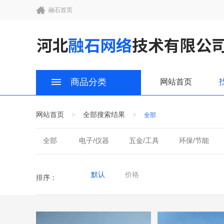
融石首页
商品分类
网站首页
网站首页
全部搜索结果
>
>
全部
全部
电子/仪器
五金/工具
环保/节能
攀岩墙
食品饮料/粮油米面
机械设备/清洁及通
化工及能源/污染处理
橡塑制品
交通出行
默认
价格
排序：
农林牧渔/农林牧渔-其他
钢铁/化工
家居/家纺