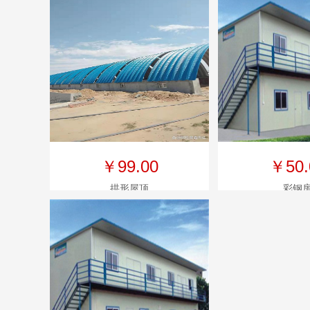
￥99.00
￥50.
拱形屋顶
彩钢